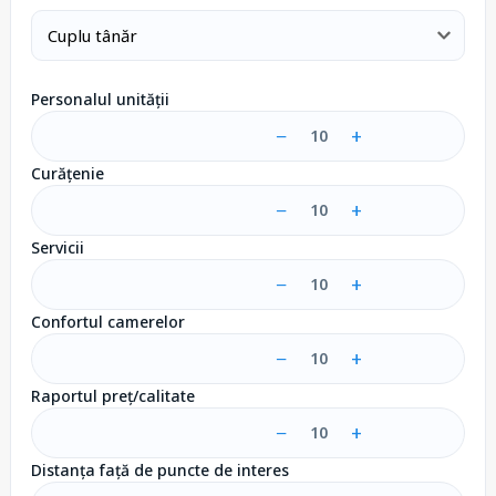
Personalul unității
−
+
10
Curățenie
−
+
10
Servicii
−
+
10
Confortul camerelor
−
+
10
Raportul preț/calitate
−
+
10
Distanța față de puncte de interes