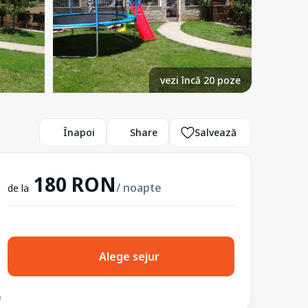
vezi încă 20 poze
Înapoi
Share
Salvează
180 RON
/ noapte
de la
Alege sejur
3