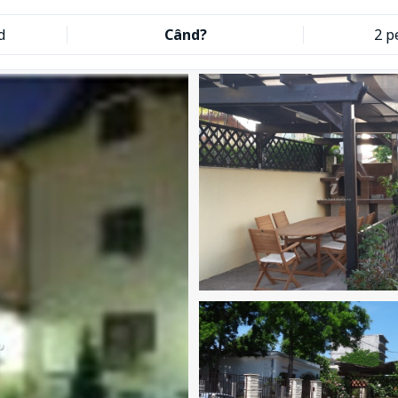
d
Când?
2 p