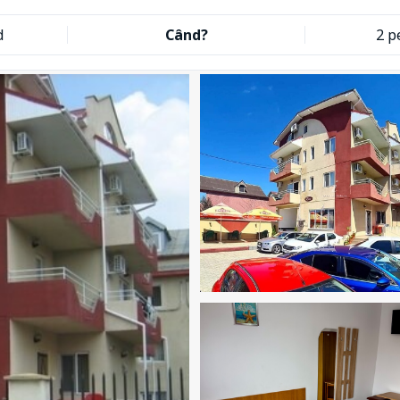
d
Când?
2 p