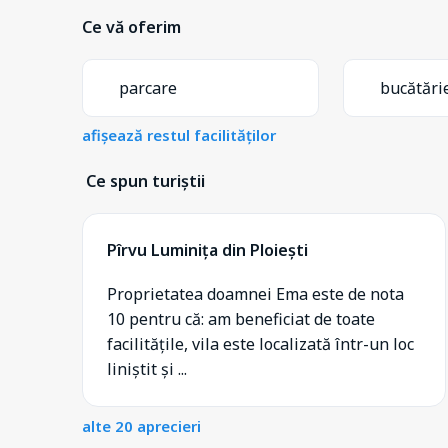
Ce vă oferim
parcare
bucătări
afișează restul facilităților
Ce spun turiștii
Pîrvu Luminița din Ploiești
Proprietatea doamnei Ema este de nota
10 pentru că: am beneficiat de toate
facilitățile, vila este localizată într-un loc
liniștit și ...
alte 20 aprecieri