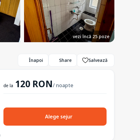
vezi încă 25 poze
Înapoi
Share
Salvează
120 RON
/ noapte
de la
Alege sejur
3