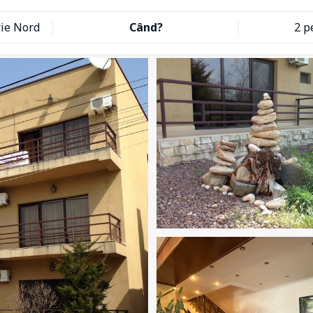
rie Nord
Când?
2 p