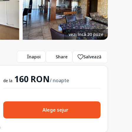
vezi încă 20 poze
Înapoi
Share
Salvează
160 RON
/ noapte
de la
Alege sejur
3