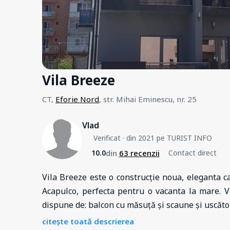
Vila Breeze
CT,
Eforie Nord
, str. Mihai Eminescu, nr. 25
Vlad
Verificat
· din 2021 pe TURIST INFO
din
63 recenzii
10.0
Contact direct
Vila Breeze este o construcție noua, eleganta c
Acapulco, perfecta pentru o vacanta la mare. V
dispune de: balcon cu măsuță și scaune și uscăt
citește toată descrierea