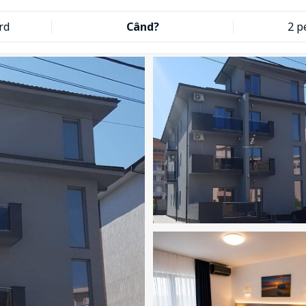
rd
Când?
2 p