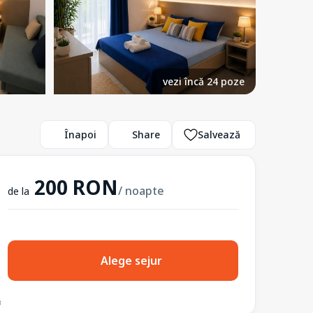
vezi încă 24 poze
Înapoi
Share
Salvează
200 RON
/ noapte
de la
Alege sejur
3