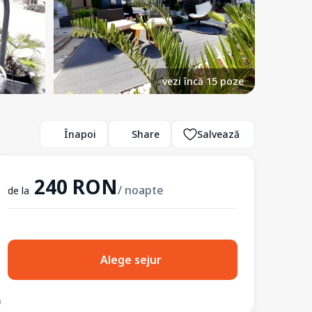
vezi încă 15 poze
Înapoi
Share
Salvează
240 RON
/ noapte
de la
Alege sejur
3