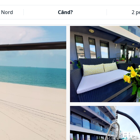
 Nord
Când?
2 p