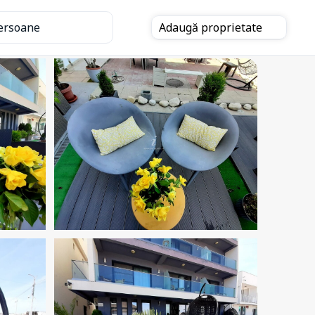
ersoane
Adaugă
proprietate