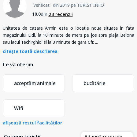
Verificat
· din 2019 pe TURIST INFO
din
23 recenzii
10.0
Unitatea de cazare Armin este o locatie noua situata in fata
magazinului Lidl, la 10 minute de mers pe jos spre plaja Belona
sau lacul Techirghiol si la 3 minute de gara Cfr.
...
citește toată descrierea
Ce vă oferim
acceptăm animale
bucătărie
Wifi
afișează restul facilităților
Ce spun turiștii
Adaugă recenzie