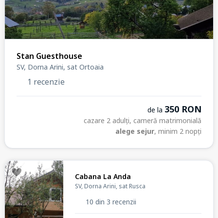
Stan Guesthouse
SV, Dorna Arini, sat Ortoaia
1 recenzie
350 RON
de la
cazare 2 adulți, cameră matrimonială
alege sejur
, minim 2 nopți
Cabana La Anda
SV, Dorna Arini, sat Rusca
10 din 3 recenzii