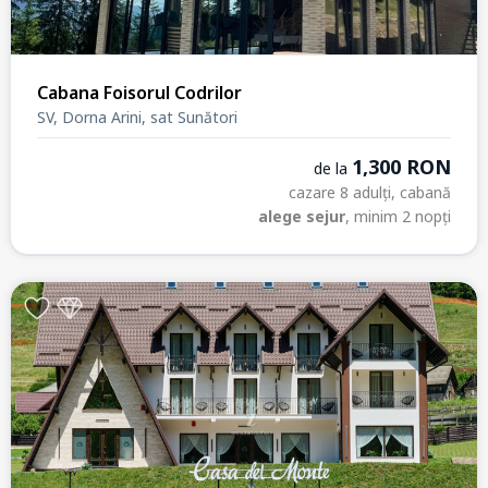
Cabana Foisorul Codrilor
SV, Dorna Arini, sat Sunători
1,300 RON
de la
cazare 8 adulți, cabană
alege sejur
, minim 2 nopți