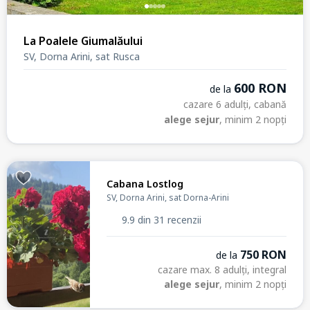
La Poalele Giumalăului
SV, Dorna Arini, sat Rusca
600 RON
de la
cazare 6 adulți, cabană
alege sejur
, minim 2 nopți
Cabana Lostlog
SV, Dorna Arini, sat Dorna-Arini
9.9 din 31 recenzii
750 RON
de la
cazare max. 8 adulți, integral
alege sejur
, minim 2 nopți