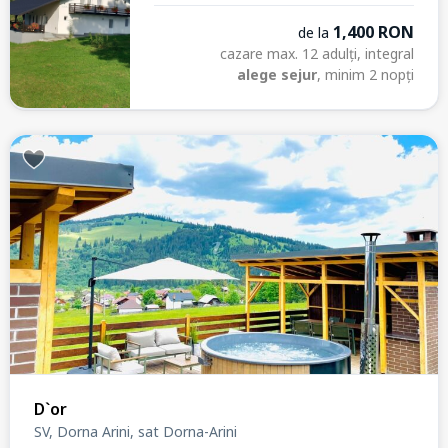
1,400 RON
de la
cazare max. 12 adulți, integral
alege sejur
, minim 2 nopți
D`or
SV, Dorna Arini, sat Dorna-Arini