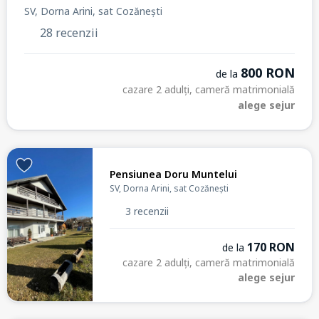
SV, Dorna Arini, sat Cozănești
28 recenzii
800 RON
de la
cazare 2 adulți, cameră matrimonială
alege sejur
Pensiunea Doru Muntelui
SV, Dorna Arini, sat Cozănești
3 recenzii
170 RON
de la
cazare 2 adulți, cameră matrimonială
alege sejur