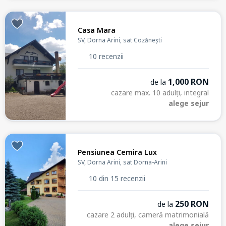
Casa Mara
SV, Dorna Arini, sat Cozănești
10 recenzii
1,000 RON
de la
cazare max. 10 adulți, integral
alege sejur
Pensiunea Cemira Lux
SV, Dorna Arini, sat Dorna-Arini
10 din 15 recenzii
250 RON
de la
cazare 2 adulți, cameră matrimonială
alege sejur