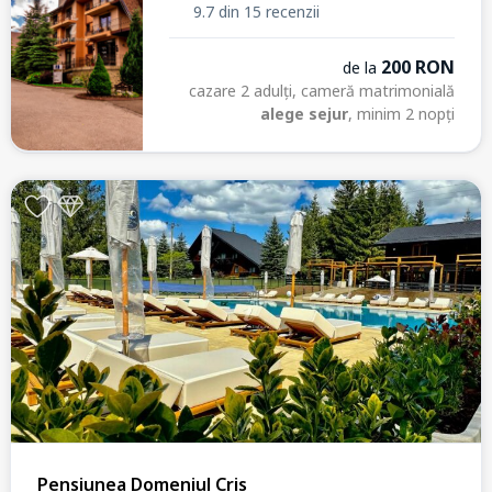
9.7 din 15 recenzii
200 RON
de la
cazare 2 adulți, cameră matrimonială
alege sejur
, minim 2 nopți
Pensiunea Domeniul Cris