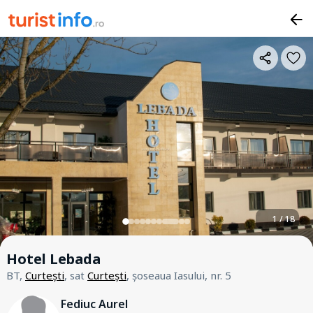
1 / 18
Hotel Lebada
BT,
Curtești
, sat
Curtești
, șoseaua Iasului, nr. 5
Fediuc Aurel