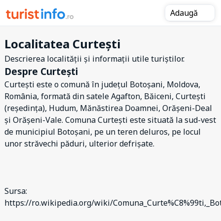
Adaugă
Localitatea Curtești
Descrierea localității și informații utile turiștilor.
Despre Curtești
Curtești este o comună în județul Botoșani, Moldova,
România, formată din satele Agafton, Băiceni, Curtești
(reședința), Hudum, Mănăstirea Doamnei, Orășeni-Deal
și Orășeni-Vale. Comuna Curtești este situată la sud-vest
de municipiul Botoșani, pe un teren deluros, pe locul
unor străvechi păduri, ulterior defrișate.
Sursa:
https://ro.wikipedia.org/wiki/Comuna_Curte%C8%99ti,_B