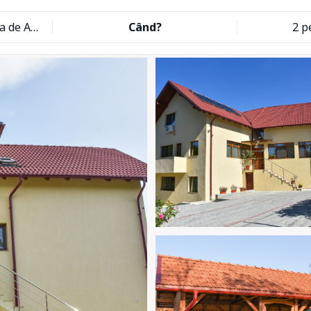
Tomis Evergreen Curtea de Argeș
Când?
2 p