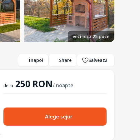
vezi încă 25 poze
Înapoi
Share
Salvează
250 RON
/ noapte
de la
Alege sejur
3