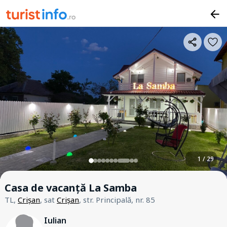
1 / 29
Casa de vacanță La Samba
TL,
Crișan
, sat
Crișan
, str. Principală, nr. 85
Iulian