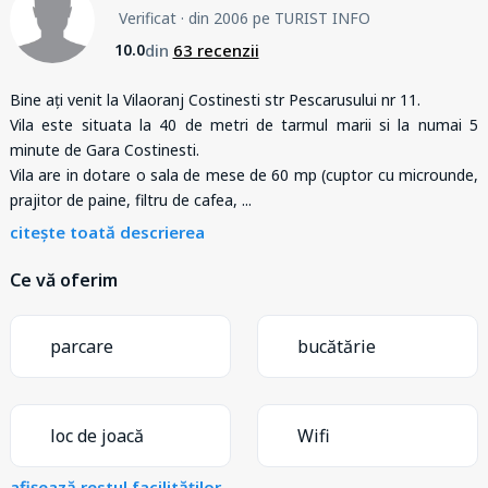
Verificat
· din 2006 pe TURIST INFO
din
63 recenzii
10.0
Bine ați venit la Vilaoranj Costinesti str Pescarusului nr 11.
Vila este situata la 40 de metri de tarmul marii si la numai 5
minute de Gara Costinesti.
Vila are in dotare o sala de mese de 60 mp (cuptor cu microunde,
prajitor de paine, filtru de cafea,
...
citește toată descrierea
Ce vă oferim
parcare
bucătărie
loc de joacă
Wifi
afișează restul facilităților