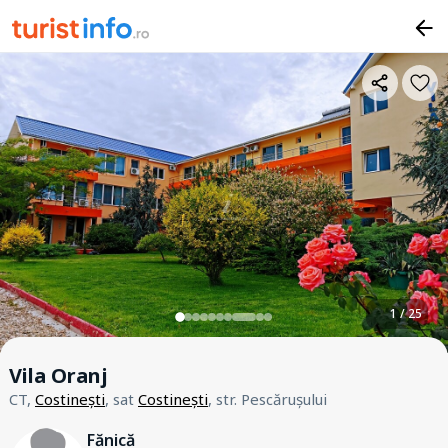
1 / 25
Vila Oranj
CT,
Costinești
, sat
Costinești
, str. Pescărușului
Fănică