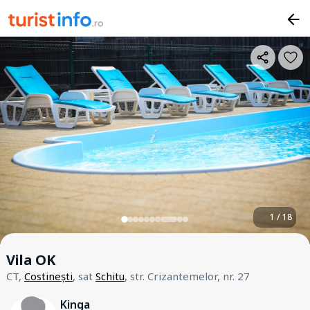
1 / 18
Vila OK
CT,
Costinești
, sat
Schitu
, str. Crizantemelor, nr. 27
Kinga