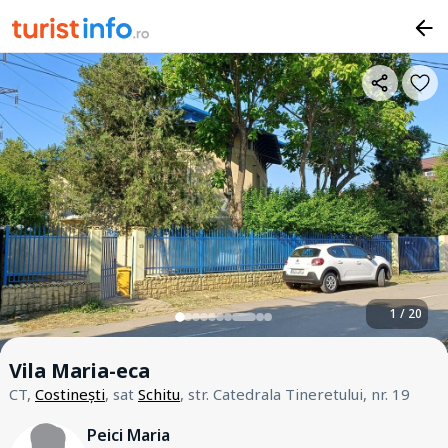
1 / 20
Vila Maria-eca
CT,
Costinești
, sat
Schitu
, str. Catedrala Tineretului, nr. 19
Peici Maria