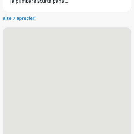
la plimbare scurtă până ...
alte 7 aprecieri