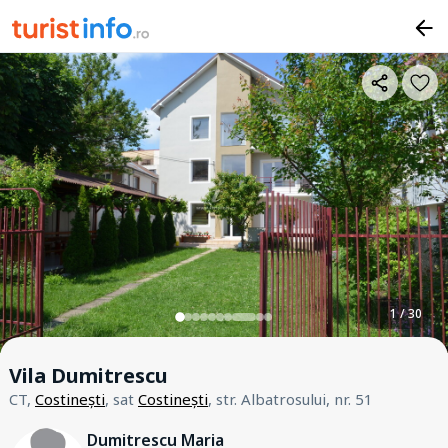
1 / 30
Vila Dumitrescu
CT,
Costinești
, sat
Costinești
, str. Albatrosului, nr. 51
Dumitrescu Maria