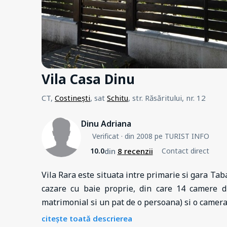
Vila Casa Dinu
CT,
Costinești
, sat
Schitu
, str. Răsăritului, nr. 12
Dinu Adriana
Verificat
· din 2008 pe TURIST INFO
din
8 recenzii
10.0
Contact direct
Vila Rara este situata intre primarie si gara Taba
cazare cu baie proprie, din care 14 camere d
matrimonial si un pat de o persoana) si o camer
citește toată descrierea