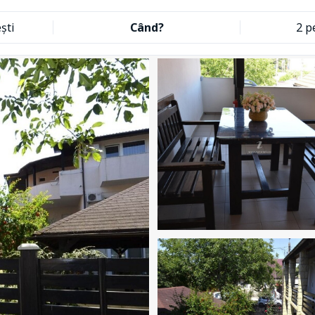
ști
Când?
2 p