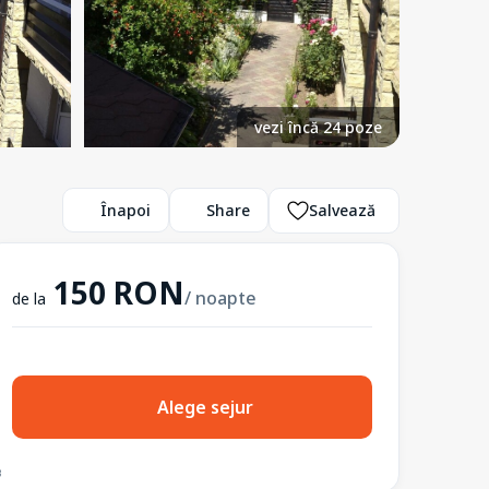
vezi încă 24 poze
Înapoi
Share
Salvează
150 RON
/ noapte
de la
Alege sejur
3