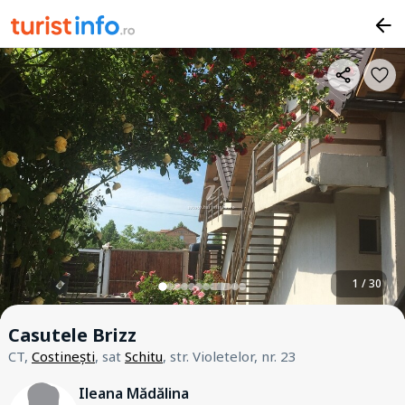
1 / 30
Casutele Brizz
CT,
Costinești
, sat
Schitu
, str. Violetelor, nr. 23
Ileana Mădălina