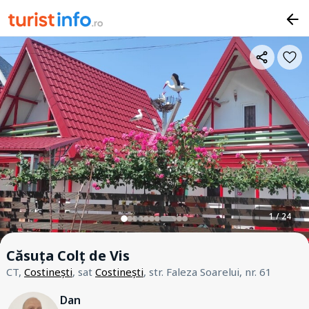
1 / 24
Căsuța Colț de Vis
CT,
Costinești
, sat
Costinești
, str. Faleza Soarelui, nr. 61
Dan