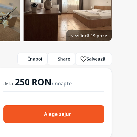
vezi încă 19 poze
Înapoi
Share
Salvează
250 RON
/ noapte
de la
Alege sejur
3