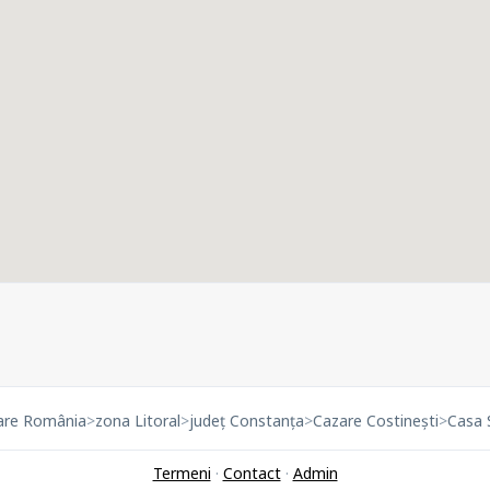
are România
>
zona Litoral
>
județ Constanța
>
Cazare Costinești
>
Casa S
Termeni
·
Contact
·
Admin