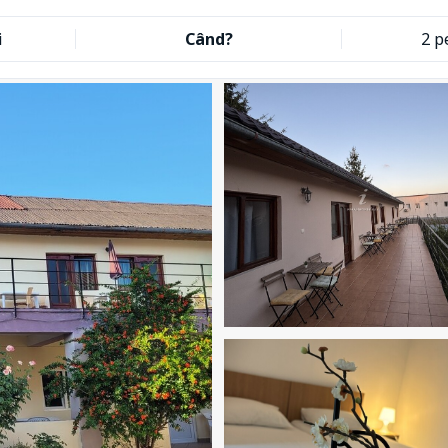
i
Când?
2 p