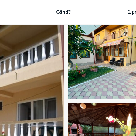
Când?
2 p