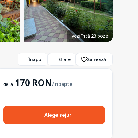
vezi încă 23 poze
Înapoi
Share
Salvează
170 RON
/ noapte
de la
Alege sejur
3