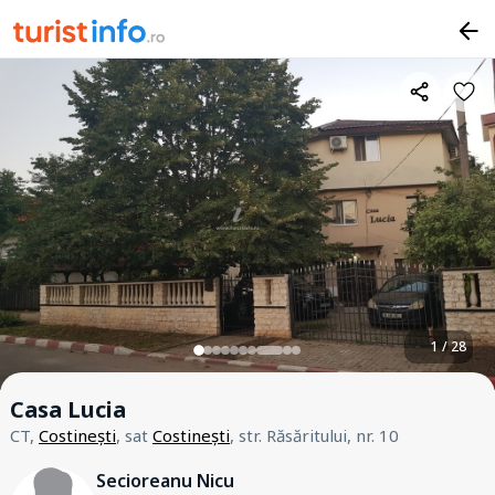
1 / 28
Casa Lucia
CT,
Costinești
, sat
Costinești
, str. Răsăritului, nr. 10
Secioreanu Nicu