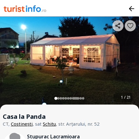
1 / 21
Casa la Panda
CT,
Costinești
, sat
Schitu
, str. Arțarului, nr. 52
Stupurac Lacramioara