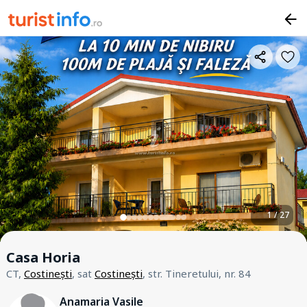
1 / 27
Casa Horia
CT,
Costinești
, sat
Costinești
, str. Tineretului, nr. 84
Anamaria Vasile