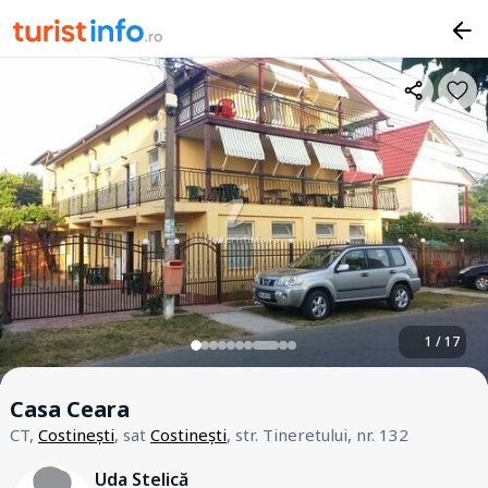
1 / 17
Casa Ceara
CT,
Costinești
, sat
Costinești
, str. Tineretului, nr. 132
Uda Stelică