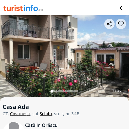
1 / 30
Casa Ada
CT,
Costinești
, sat
Schitu
, str. -, nr. 34B
Cătălin Orăscu