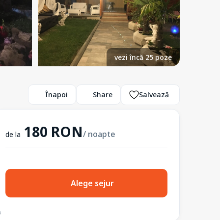
vezi încă 25 poze
Înapoi
Share
Salvează
180 RON
/ noapte
de la
Alege sejur
3