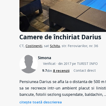
Camere de închiriat Darius
CT,
Costinești
, sat
Schitu
, str. Feroviarilor, nr. 36
Simona
Verificat
· din 2017 pe TURIST INFO
din
8 recenzii
9.7
Contact direct
Pensiunea Darius se afla la o distanta de 500 m f
sa se recreeze intr-un ambient placut si linisti
bancute, fotolii sezlong suspendate, baldachin,
..
citește toată descrierea