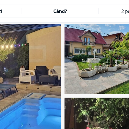
ti
Când?
2 p