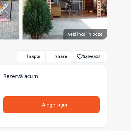
vezi încă 11 poze
Înapoi
Share
Salvează
Rezervă acum
Alege sejur
2