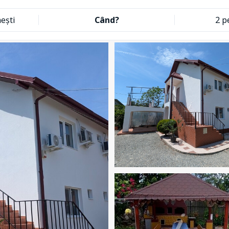
ești
Când?
2 p