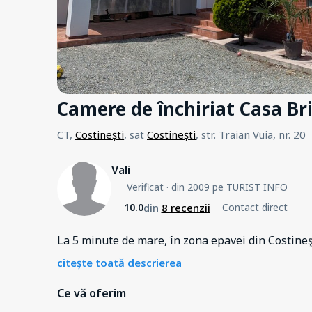
Camere de închiriat Casa Br
CT,
Costinești
, sat
Costinești
, str. Traian Vuia, nr. 20
Vali
Verificat
· din 2009 pe TURIST INFO
din
8 recenzii
10.0
Contact direct
La 5 minute de mare, în zona epavei din Costineşt
citește toată descrierea
Ce vă oferim