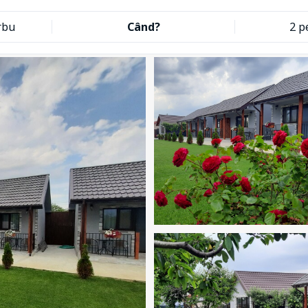
rbu
Când?
2 p