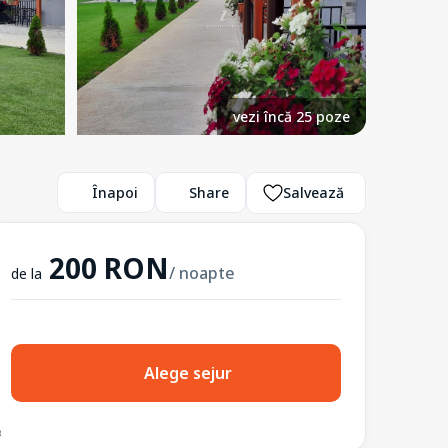
vezi încă 25 poze
Înapoi
Share
Salvează
200 RON
/ noapte
de la
Alege sejur
3