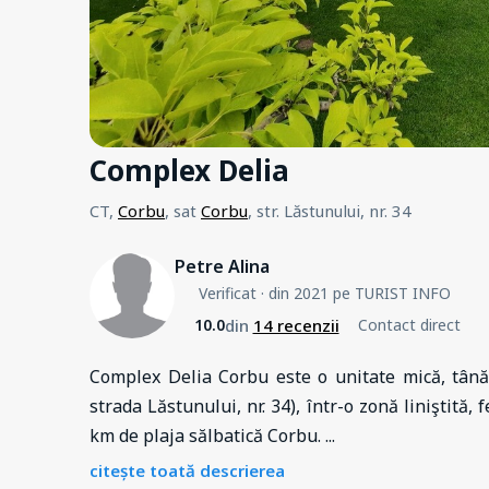
Complex Delia
CT,
Corbu
, sat
Corbu
, str. Lăstunului, nr. 34
Petre Alina
Verificat
· din 2021 pe TURIST INFO
din
14 recenzii
10.0
Contact direct
Complex Delia Corbu este o unitate mică, tânără
strada Lăstunului, nr. 34), într-o zonă liniştită, 
km de plaja sălbatică Corbu.
...
citește toată descrierea