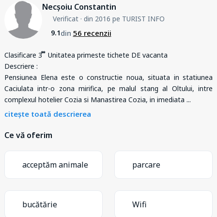
Necșoiu Constantin
Verificat
· din 2016 pe TURIST INFO
din
56 recenzii
9.1
Clasificare 3 ⃰ ⃰ Unitatea primeste tichete DE vacanta
Descriere :
Pensiunea Elena este o constructie noua, situata in statiunea
Caciulata intr-o zona mirifica, pe malul stang al Oltului, intre
complexul hotelier Cozia si Manastirea Cozia, in imediata
...
citește toată descrierea
Ce vă oferim
acceptăm animale
parcare
bucătărie
Wifi