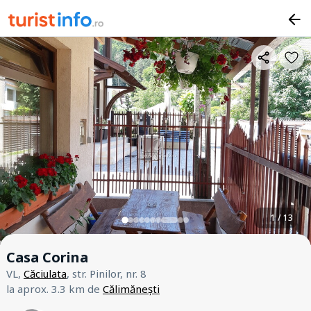
1 / 13
Casa Corina
VL,
Căciulata
, str. Pinilor, nr. 8
la aprox. 3.3 km de
Călimănești