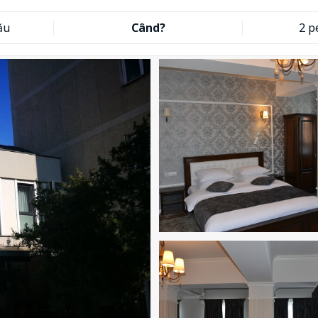
ău
Când?
2 p