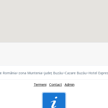
re România
>
zona Muntenia
>
județ Buzău
>
Cazare Buzău
>
Hotel Expres
Termeni
·
Contact
·
Admin