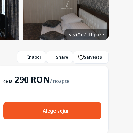
vezi încă 11 poze
Înapoi
Share
Salvează
290 RON
/ noapte
de la
Alege sejur
3