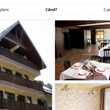
șteni
Când?
2 p