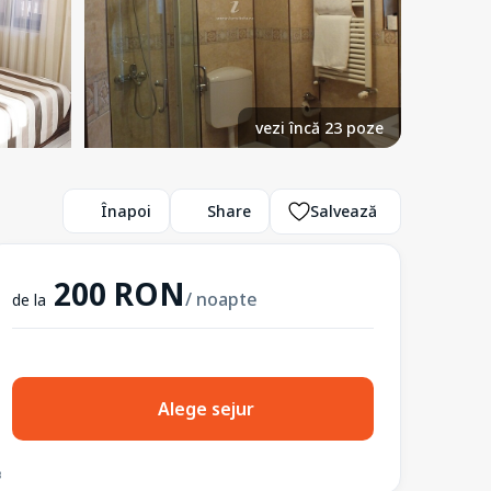
vezi încă 23 poze
Înapoi
Share
Salvează
200 RON
/ noapte
de la
Alege sejur
3