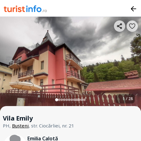
1 / 28
Vila Emily
PH,
Bușteni
, str. Ciocărliei, nr. 21
Emilia Calotă