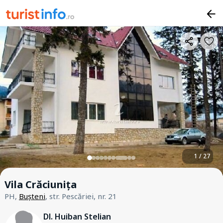
1 / 27
Vila Crăciunița
PH,
Bușteni
, str. Pescăriei, nr. 21
Dl. Huiban Stelian