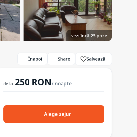
vezi încă 25 poze
Înapoi
Share
Salvează
250 RON
/ noapte
de la
Alege sejur
3