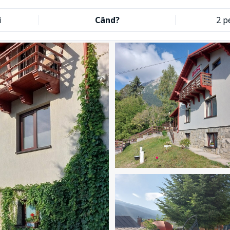
i
Când?
2 p