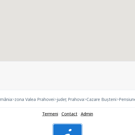
omânia
>
zona Valea Prahovei
>
județ Prahova
>
Cazare Bușteni
>
Pensiune
Termeni
·
Contact
·
Admin