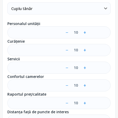
Personalul unității
−
+
10
Curățenie
−
+
10
Servicii
−
+
10
Confortul camerelor
−
+
10
Raportul preț/calitate
−
+
10
Distanța față de puncte de interes