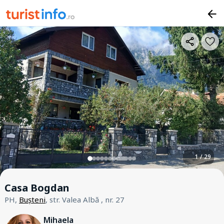
1 / 29
Casa Bogdan
PH,
Bușteni
, str. Valea Albă , nr. 27
Mihaela