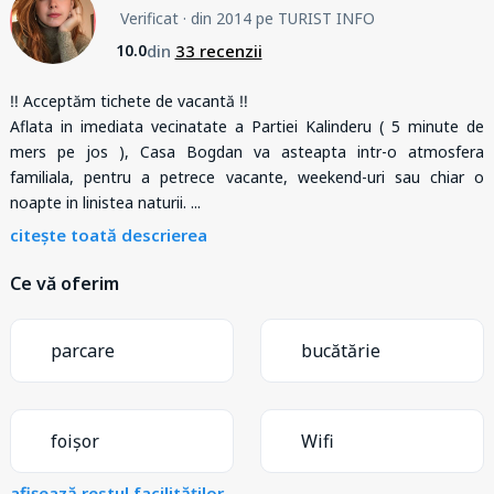
Verificat
· din 2014 pe TURIST INFO
din
33 recenzii
10.0
‼️ Acceptăm tichete de vacantă ‼️
Aflata in imediata vecinatate a Partiei Kalinderu ( 5 minute de
mers pe jos ), Casa Bogdan va asteapta intr-o atmosfera
familiala, pentru a petrece vacante, weekend-uri sau chiar o
noapte in linistea naturii.
...
citește toată descrierea
Ce vă oferim
parcare
bucătărie
foișor
Wifi
afișează restul facilităților