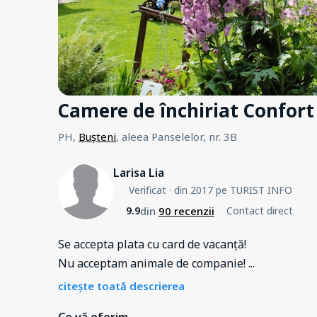
Camere de închiriat Confort
PH,
Bușteni
, aleea Panselelor, nr. 3B
Larisa Lia
Verificat
· din 2017 pe TURIST INFO
din
90 recenzii
9.9
Contact direct
Se accepta plata cu card de vacanță!
Nu acceptam animale de companie!
...
citește toată descrierea
Ce vă oferim