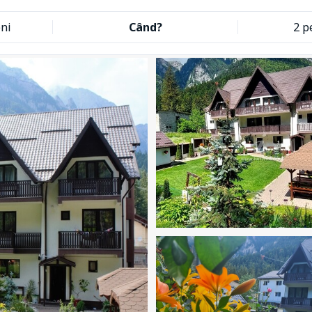
eni
Când?
2 p