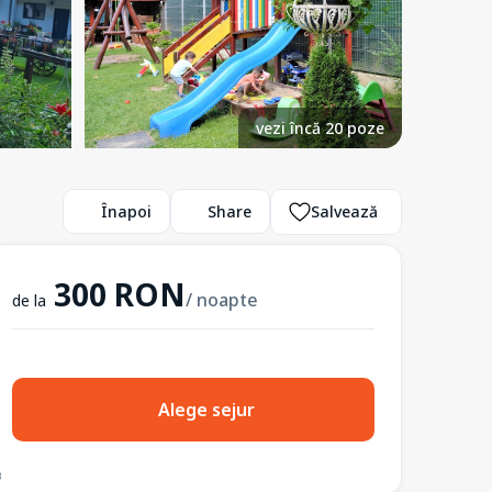
vezi încă 20 poze
Înapoi
Share
Salvează
300 RON
/ noapte
de la
Alege sejur
3