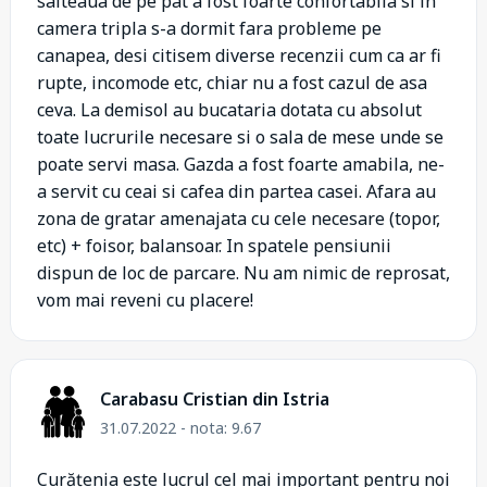
salteaua de pe pat a fost foarte confortabila si in
camera tripla s-a dormit fara probleme pe
canapea, desi citisem diverse recenzii cum ca ar fi
rupte, incomode etc, chiar nu a fost cazul de asa
ceva. La demisol au bucataria dotata cu absolut
toate lucrurile necesare si o sala de mese unde se
poate servi masa. Gazda a fost foarte amabila, ne-
a servit cu ceai si cafea din partea casei. Afara au
zona de gratar amenajata cu cele necesare (topor,
etc) + foisor, balansoar. In spatele pensiunii
dispun de loc de parcare. Nu am nimic de reprosat,
vom mai reveni cu placere!
Carabasu Cristian din Istria
31.07.2022 - nota: 9.67
Curățenia este lucrul cel mai important pentru noi