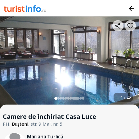
1 / 25
Camere de închiriat Casa Luce
PH,
Bușteni
, str. 9 Mai, nr. 5
Mariana Țurlică