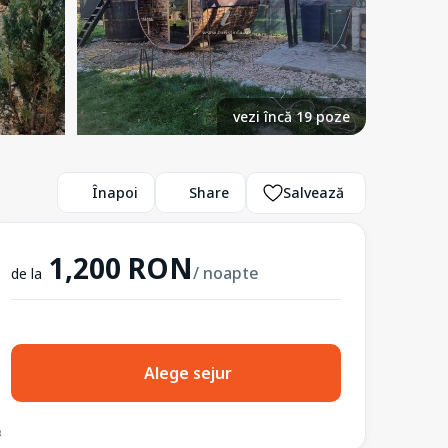
vezi încă 19 poze
Înapoi
Share
Salvează
1,200 RON
/ noapte
de la
Alege sejur
3