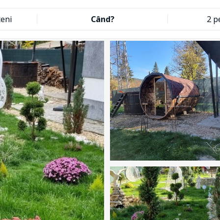
eni
Când?
2 p