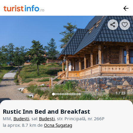
1 / 23
Rustic Inn Bed and Breakfast
MM,
Budești
, sat
Budești
, str. Principală, nr. 266P
la aprox. 8.7 km de
Ocna Șugatag