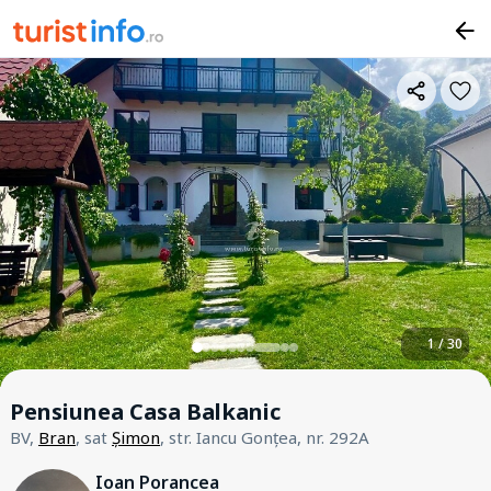
1 / 30
Pensiunea Casa Balkanic
BV,
Bran
, sat
Șimon
, str. Iancu Gonțea, nr. 292A
Ioan Porancea