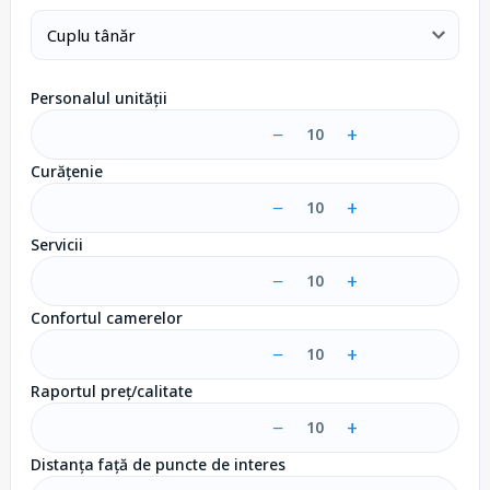
Personalul unității
−
+
10
Curățenie
−
+
10
Servicii
−
+
10
Confortul camerelor
−
+
10
Raportul preț/calitate
−
+
10
Distanța față de puncte de interes