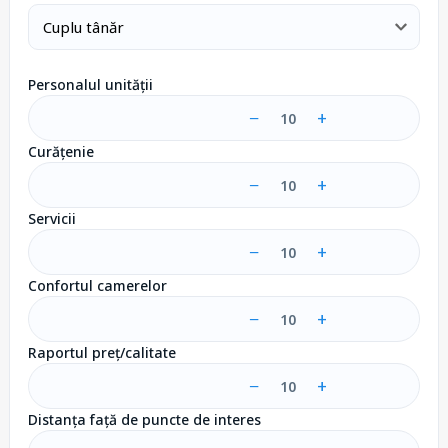
Personalul unității
−
+
10
Curățenie
−
+
10
Servicii
−
+
10
Confortul camerelor
−
+
10
Raportul preț/calitate
−
+
10
Distanța față de puncte de interes