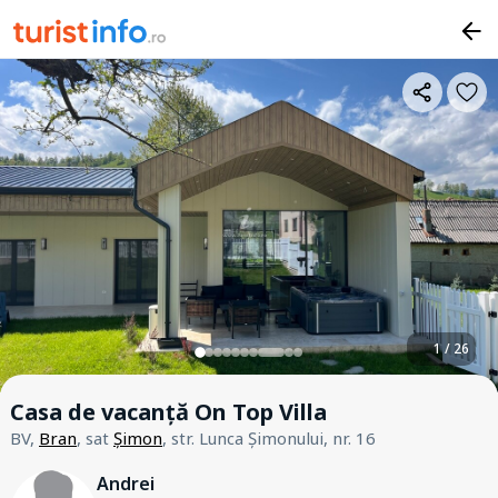
1 / 26
Casa de vacanță On Top Villa
BV,
Bran
, sat
Șimon
, str. Lunca Șimonului, nr. 16
Andrei