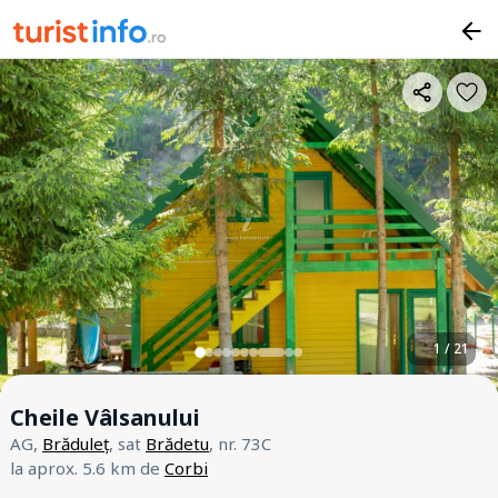
1 / 21
Cheile Vâlsanului
AG,
Brăduleț
, sat
Brădetu
, nr. 73C
la aprox. 5.6 km de
Corbi