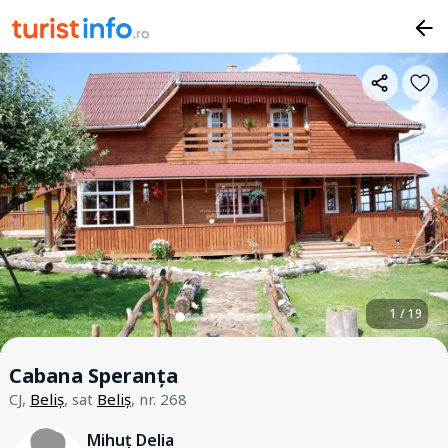
1 / 19
Cabana Speranța
CJ,
Beliș
, sat
Beliș
, nr. 268
Mihuț Delia