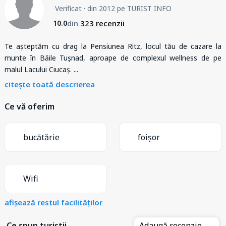
Verificat
· din 2012 pe TURIST INFO
din
323 recenzii
10.0
Te așteptăm cu drag la Pensiunea Ritz, locul tău de cazare la
munte în Băile Tușnad, aproape de complexul wellness de pe
malul Lacului Ciucaș.
...
citește toată descrierea
Ce vă oferim
bucătărie
foișor
Wifi
afișează restul facilităților
Ce spun turiștii
Adaugă recenzie